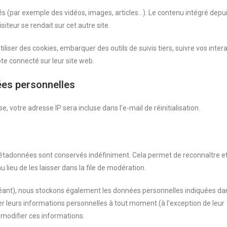
rés (par exemple des vidéos, images, articles…). Le contenu intégré depu
iteur se rendait sur cet autre site.
liser des cookies, embarquer des outils de suivis tiers, suivre vos inter
e connecté sur leur site web.
ées personnelles
 votre adresse IP sera incluse dans l’e-mail de réinitialisation.
étadonnées sont conservés indéfiniment. Cela permet de reconnaître e
eu de les laisser dans la file de modération.
échéant), nous stockons également les données personnelles indiquées da
er leurs informations personnelles à tout moment (à l’exception de leur
t modifier ces informations.