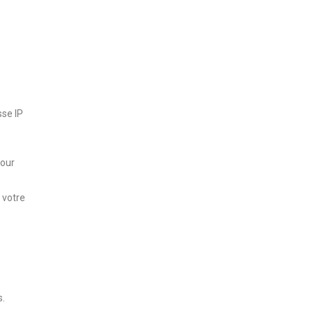
sse IP
pour
 votre
s.