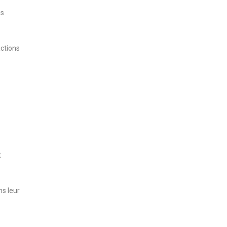
is
actions
t
ns leur