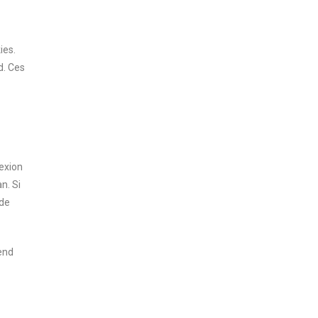
ies.
d. Ces
exion
n. Si
 de
end